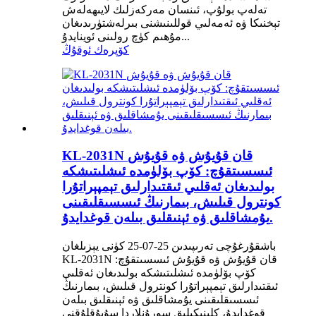
تەلەپ بولۇپ، ئىنسان مەركەزلىك لايىھەلەش
تېخنىكا ۋە ئەمەلىي قوللىنىشنى بىرلەشتۈرىدىغان
مۇھىم كۈچ رولىنى ئوينايدۇ...
كۆپرەك ئوقۇڭ
KL-2031N قان قۇيۇش ۋە قۇيۇش
ئىسسىتقۇچ: كۆپ بۆلۈمدە ئىشلىتىشكە
بولىدىغان ئەقلىي ئىقتىدارلىق تېمپېراتۇرا
كونترول قىلىش، بىمارنىڭ ئىسسىقلىقىنى
يۇمشاقلىق ۋە ئېنىقلىق بىلەن قوغدايدۇ.
باشقۇرغۇچى تەرىپىدىن 25-07-25 كۈنى يېزىلغان
KL-2031N قان قۇيۇش ۋە قۇيۇش ئىسسىتقۇچ:
كۆپ بۆلۈمدە ئىشلىتىشكە بولىدىغان ئەقلىي
ئىقتىدارلىق تېمپېراتۇرا كونترول قىلىش، بىمارنىڭ
ئىسسىقلىقىنى يۇمشاقلىق ۋە ئېنىقلىق بىلەن
قوغدايدۇ، كلىنىكىلىق سورۇنلاردا سۇيۇقلۇقنى