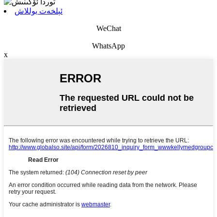
ئېلخەت يوللاش
WeChat
WhatsApp
x