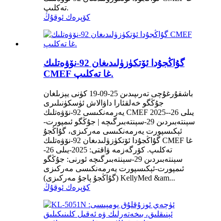
تەكلىپ.
كۆپرەك ئوقۇڭ
گۇاڭجۇدا ئۆتكۈزۈلىدىغان 92-نۆۋەتلىك
CMEF غا تەكلىپ.
باشقۇرغۇچى تەرىپىدىن 25-09-19 كۈنى يېزىلغان
جۇڭگو خەلقئارا داۋالاش ئۈسكۈنىلىرى
يەرمەنكىسى 92-نۆۋەتلىك CMEF 2025-يىلى 26-
سېنتەبىردىن 29-سېنتەبىرگىچە | جۇڭگو ئىمپورت-
ئېكىسپورت يەرمەنكىسى مەركىزى، گۇاڭجۇ
گۇاڭجۇدا ئۆتكۈزۈلىدىغان 92-نۆۋەتلىك CMEF غا
تەكلىپ. كۆرگەزمە ۋاقتى: 2025-يىلى 26-
سېنتەبىردىن 29-سېنتەبىرگىچە ئورنى: جۇڭگو
ئىمپورت-ئېكىسپورت يەرمەنكىسى مەركىزى
(گۇاڭجۇ پاجۇ مەركىزى) KellyMed &am...
كۆپرەك ئوقۇڭ