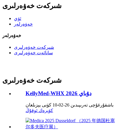
شىركەت خەۋەرلىرى
ئۆي
خەۋەرلەر
خەۋەرلەر
شىركەت خەۋەرلىرى
سانائەت خەۋەرلىرى
شىركەت خەۋەرلىرى
KellyMed-WHX دۇباي 2026
باشقۇرغۇچى تەرىپىدىن 26-02-10 كۈنى يېزىلغان
كۆپرەك ئوقۇڭ