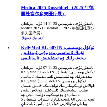
Medica 2025 Dusseldorf （2025 年德
国杜塞尔多夫医疗展）
باشقۇرغۇچى تەرىپىدىن 25-11-14 كۈنى يېزىلغان
Medica 2025 Dusseldorf （2025 年德国杜塞尔
多夫医疗展）
كۆپرەك ئوقۇڭ
KellyMed KL-6071N ئوكۇل پومپىسى:
ئۇنىڭ ئاساسىي مەزمۇنى ئېنىقلىق،
بىخەتەرلىك ۋە ئىشلىتىش ئاسانلىقى
باشقۇرغۇچى تەرىپىدىن 25-11-07 كۈنى يېزىلغان
KellyMed KL-6071N ئوكۇل پومپىسى: ئېنىقلىق،
بىخەتەرلىك ۋە ئىشلىتىش ئاسانلىقىنىڭ ئاساسى
KellyMed نىڭ KL-6071N ئوكۇل پومپىسى
داۋالاش ئۈسكۈنىلىرىنىڭ ئۆلچىمىگە قاتتىق ئەمەل
قىلىپ، ئىشەنچلىك كلىنىكىلىق قوللاش بىلەن
تەمىنلەيدۇ. بۇ ئۈسكۈنە دۆلەت ئىچى ۋە
خەلقئارادا ئېتىراپ قىلىنغان 5mL دىن 60mL غىچە
بولغان ئوكۇللارنى قوللايدۇ، ماس كېلىدىغان ...