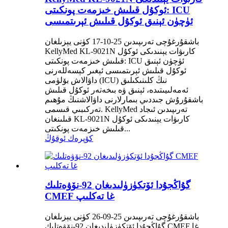
ئوكۇل قىلىش خىزمەت پونكىتى: ICU
ئۈچۈن ئېنىق ئوكۇل قىلىش ئېرىتمىسى
باشقۇرغۇچى تەرىپىدىن 25-10-17 كۈنى يېزىلغان
KellyMed KL-9021N كارىۋات يېنىدىكى ئوكۇل
قىلىش خىزمەت پونكىتى: ICU ئۈچۈن ئېنىق
ئوكۇل قىلىش ئېرىتمىسى ئېغىر كېسەللەرنى
داۋالاش بۆلۈمى (ICU) نىڭ كلىنىكىلىق
ئەمەلىيىتىدە، ئېنىق ۋە بىخەتەر ئوكۇل قىلىش
باشقۇرۇش جىددىي بىمارلارنى داۋالاشنىڭ مۇھىم
تەركىبىي قىسمى. KellyMed تەرىپىدىن ئىجاد
قىلىنغان KL-9021N كارىۋات يېنىدىكى ئوكۇل
قىلىش خىزمەت پونكىتى...
كۆپرەك ئوقۇڭ
گۇاڭجۇدا ئۆتكۈزۈلىدىغان 92-نۆۋەتلىك
CMEF غا تەكلىپ
باشقۇرغۇچى تەرىپىدىن 25-09-26 كۈنى يېزىلغان
گۇاڭجۇدا ئۆتكۈزۈلىدىغان 92-نۆۋەتلىك CMEF غا