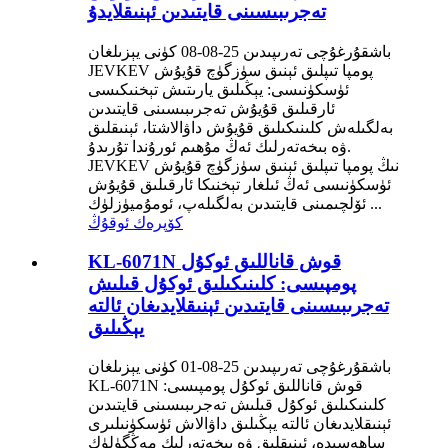
تەجرىبىسىنى قايتىدىن ئېنىقلايدۇ
باشقۇرغۇچى تەرىپىدىن 25-08-08 كۈنى يېزىلغان
JEVKEV پومپا تىپلىق ئېنىق سۈزگۈچ قۇيۇش
ئۈسكۈنىسى: يېڭىلىق يارىتىش تېخنىكىسى
ئارقىلىق قۇيۇش تەجرىبىسىنى قايتىدىن
بەلگىلەش كلىنىكىلىق قۇيۇش داۋالاشتا، ئېنىقلىق
ۋە بىخەتەرلىك ئەڭ مۇھىم ئورۇندا تۇرىدۇ.
JEVKEV نىڭ پومپا تىپلىق ئېنىق سۈزگۈچ قۇيۇش
ئۈسكۈنىسى ئەڭ ئىلغار تېخنىكا ئارقىلىق قۇيۇش
ئۆلچىمىنى قايتىدىن بەلگىلەپ، ئومۇميۈزلۈك ...
كۆپرەك ئوقۇڭ
KL-6071N قوش قاناللىق ئوكۇل
پومپىسى: كلىنىكىلىق ئوكۇل قىلىش
تەجرىبىسىنى قايتىدىن ئېنىقلايدىغان ئالتە
يېڭىلىق
باشقۇرغۇچى تەرىپىدىن 25-08-01 كۈنى يېزىلغان
KL-6071N قوش قاناللىق ئوكۇل پومپىسى:
كلىنىكىلىق ئوكۇل قىلىش تەجرىبىسىنى قايتىدىن
ئېنىقلايدىغان ئالتە يېڭىلىق داۋالاش ئۈسكۈنىلىرى
ساھەسىدە، ئېنىقلىق ۋە بىخەتەرلىك مەڭگۈلۈك