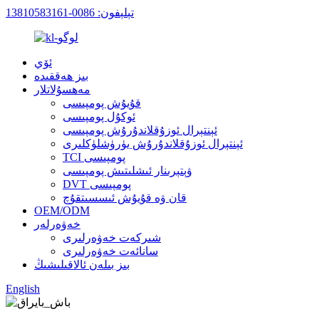
تېلېفون: 0086-13810583161
ئۆي
بىز ھەققىدە
مەھسۇلاتلار
قۇيۇش پومپىسى
ئوكۇل پومپىسى
ئېنتېرال ئوزۇقلاندۇرۇش پومپىسى
ئېنتېرال ئوزۇقلاندۇرۇش يۈرۈشلۈكلىرى
TCI پومپىسى
ۋېتېرىنار ئىشلىتىش پومپىسى
DVT پومپىسى
قان ۋە قۇيۇش ئىسسىتقۇچ
OEM/ODM
خەۋەرلەر
شىركەت خەۋەرلىرى
سانائەت خەۋەرلىرى
بىز بىلەن ئالاقىلىشىڭ
English