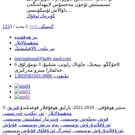
ئىسسىتىش ئۈچۈن مەخسۇس لايىھەلەنگەن
داۋالاش ئۈسكۈنىسى ...
كۆپرەك ئوقۇڭ
كېيىنكى >
>>
1-بەت / 3
3
2
1
بىز ھەققىدە
مەھسۇلاتلار
بىز بىلەن ئالاقىلىشىڭ
international@kelly-med.com
جۇڭگو، بېيجىڭ، چاۋياڭ رايونى، شىلىپۇ، 3-نومۇرلۇق 6R
خەلقئارا مېترو مەركىزى.
تېلېفون: 0086-13810583161
© نەشر ھوقۇقى - 2010-2021: بارلىق ھوقۇقلار قوغدىلىدۇ.
قىزىق
مەھسۇلاتلار
-
تور بېكەت خەرىتىسى
قوش يەملەش پومپىسى
,
ۋېتېرىنار ئىشلىتىش پومپىسى
,
ئوزۇقلاندۇرۇش پومپىسى
,
يەم بېرىش پومپىسى
,
قۇيۇش
,
ئوزۇقلاندۇرۇش پومپىسى
,
ئېنتېرال ئوزۇقلۇق قۇيۇش پومپىسى