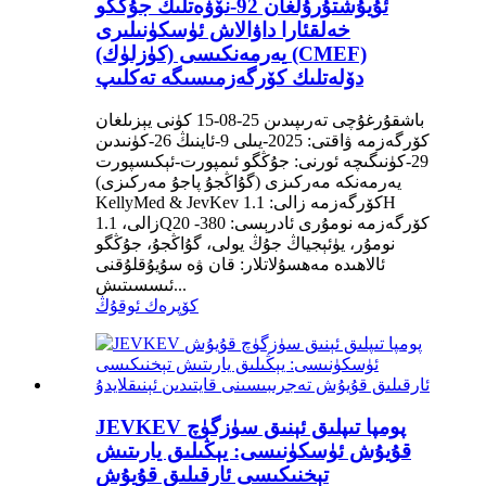
ئۇيۇشتۇرۇلغان 92-نۆۋەتلىك جۇڭگو
خەلقئارا داۋالاش ئۈسكۈنىلىرى
يەرمەنكىسى (كۈزلۈك) (CMEF)
دۆلەتلىك كۆرگەزمىسىگە تەكلىپ
باشقۇرغۇچى تەرىپىدىن 25-08-15 كۈنى يېزىلغان
كۆرگەزمە ۋاقتى: 2025-يىلى 9-ئاينىڭ 26-كۈنىدىن
29-كۈنىگىچە ئورنى: جۇڭگو ئىمپورت-ئېكىسپورت
يەرمەنكە مەركىزى (گۇاڭجۇ پاجۇ مەركىزى)
KellyMed & JevKev كۆرگەزمە زالى: 1.1H
زالى، 1.1Q20 كۆرگەزمە نومۇرى ئادرېسى: 380-
نومۇر، يۈئېجياڭ جۇڭ يولى، گۇاڭجۇ، جۇڭگو
ئالاھىدە مەھسۇلاتلار: قان ۋە سۇيۇقلۇقنى
ئىسسىتىش...
كۆپرەك ئوقۇڭ
JEVKEV پومپا تىپلىق ئېنىق سۈزگۈچ
قۇيۇش ئۈسكۈنىسى: يېڭىلىق يارىتىش
تېخنىكىسى ئارقىلىق قۇيۇش