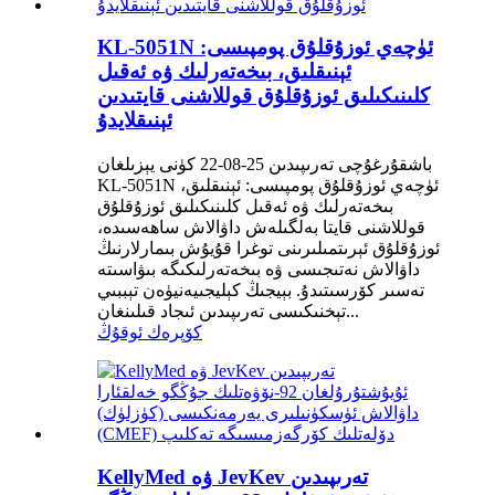
KL-5051N ئۈچەي ئوزۇقلۇق پومپىسى:
ئېنىقلىق، بىخەتەرلىك ۋە ئەقىل
كلىنىكىلىق ئوزۇقلۇق قوللاشنى قايتىدىن
ئېنىقلايدۇ
باشقۇرغۇچى تەرىپىدىن 25-08-22 كۈنى يېزىلغان
KL-5051N ئۈچەي ئوزۇقلۇق پومپىسى: ئېنىقلىق،
بىخەتەرلىك ۋە ئەقىل كلىنىكىلىق ئوزۇقلۇق
قوللاشنى قايتا بەلگىلەش داۋالاش ساھەسىدە،
ئوزۇقلۇق ئېرىتمىلىرىنى توغرا قۇيۇش بىمارلارنىڭ
داۋالاش نەتىجىسى ۋە بىخەتەرلىكىگە بىۋاسىتە
تەسىر كۆرسىتىدۇ. بېيجىڭ كېليجىيەنيۈەن تېببىي
تېخنىكىسى تەرىپىدىن ئىجاد قىلىنغان...
كۆپرەك ئوقۇڭ
KellyMed ۋە JevKev تەرىپىدىن