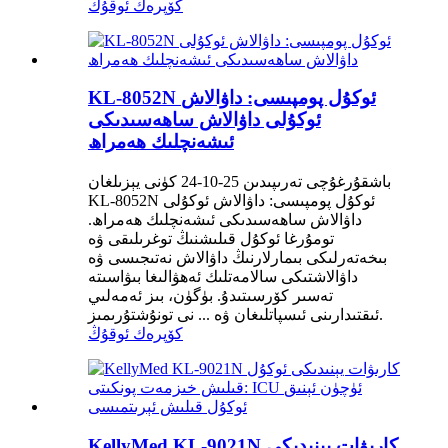
كۆپرەك ئوقۇڭ
KL-8052N ئوكۇل پومپىسى: داۋالاش
ئوكۇلى داۋالاش ساھەسىدىكى
ئىشەنچلىك ھەمراھ
باشقۇرغۇچى تەرىپىدىن 25-10-24 كۈنى يېزىلغان
KL-8052N ئوكۇل پومپىسى: داۋالاش ئوكۇلى
داۋالاش ساھەسىدىكى ئىشەنچلىك ھەمراھ.
تومۇرغا ئوكۇل قىلىشنىڭ توغرىلىقى ۋە
بىخەتەرلىكى بىمارلارنىڭ داۋالاش نەتىجىسى ۋە
داۋالاشتىكى سالامەتلىك ئەھۋالىغا بىۋاسىتە
تەسىر كۆرسىتىدۇ. بۈگۈن، بىز ئەمەلىي
ئىقتىدارىنى ئىسپاتلىغان ۋە ... نى تونۇشتۇرىمىز.
كۆپرەك ئوقۇڭ
KellyMed KL-9021N كارىۋات يېنىدىكى