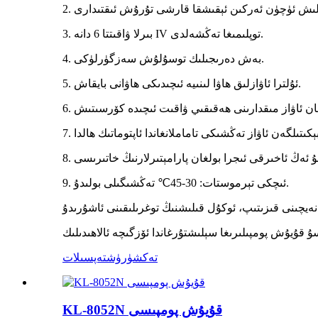
3. بىرلا ۋاقىتتا 6 دانە IV توپلىمىغا تەڭشەلدى.
4. بەش دەرىجىلىك توسۇلۇش سەزگۈرلۈكى.
5. ئۇلترا ئاۋازلىق ھاۋا لىنىيە ئىچىدىكى ھاۋانى بايقاش.
9. ئىچكى تېرموستات: 30-45℃ تەڭشىگىلى بولىدۇ.
تەكشۈرۈش
تەپسىلات
KL-8052N قۇيۇش پومپىسى