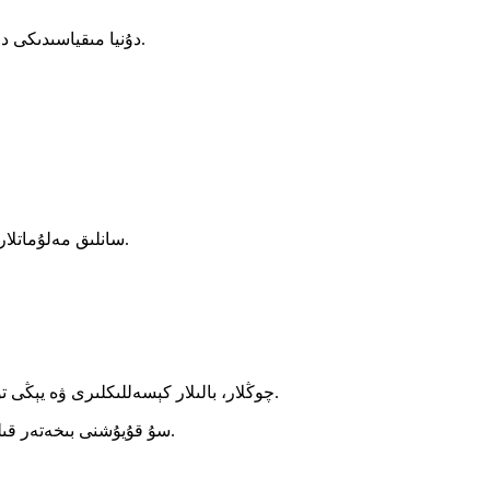
11. دۇنيا مىقياسىدىكى داۋالاش خادىملىرى تەرىپىدىن تەۋسىيە قىلىنغان مودېل.
1. سانلىق مەلۇماتلارنى تېز كىرگۈزۈش ئۈچۈن رەقەملىك كۇنۇپكا تاختىسى.
5. چوڭلار، بالىلار كېسەللىكلىرى ۋە يېڭى تۇغۇلغان بوۋاقلار كېسەللىكلىرى بۆلۈمىگە ماس كېلىدۇ.
6. سۇ قۇيۇشنى بىخەتەر قىلىش ئۈچۈن ئەركىن ئېقىشقا قارشى تۇرۇش ئىقتىدارى.