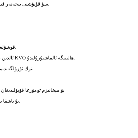
2. سۇ قۇيۇشنى بىخەتەر قىلىش ئۈچۈن ئەركىن ئېقىشقا قارشى تۇرۇش ئىقتىدارى.
6. قوشۇلغان ئاۋاز مىقدارىنى ھەقىقىي ۋاقىت ئىچىدە كۆرسىتىش.
7. ئالدىن بېكىتىلگەن ئاۋاز تەڭشىكى تاماملانغاندا ئاپتوماتىك ھالدا KVO ھالىتىگە ئالماشتۇرۇلىدۇ.
8. توك ئۈزۈلگەندىمۇ ئەڭ ئاخىرقى ئىجرا بولغان پارامېتىرلارنىڭ خاتىرىسى.
بۇ مېخانىزم تومۇرغا قۇيۇلىدىغان نەيچىنى قىزىتىپ، ئوكۇل قىلىشنىڭ توغرىلىقىنى ئاشۇرىدۇ.
بۇ باشقا سۇ قۇيۇش پومپىلىرىغا سېلىشتۇرغاندا ئۆزگىچە ئالاھىدىلىك.