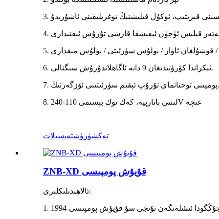
6. ئېكراندا كۆرۈنىدىغان 9 دانە ئاگاھلاندۇرۇش سىگنالى.
تاتماي تۇرۇپ ئېقىم سۈرئىتىنى ئۆزگەرتىڭ.
8. لىتىي باتارېيە، كەڭ توك بېسىمى 110-240V غىچە
تەكشۈرۈش
تەپسىلات
ZNB-XD قۇيۇش پومپىسى
ئالاھىدىلىكلىرى: