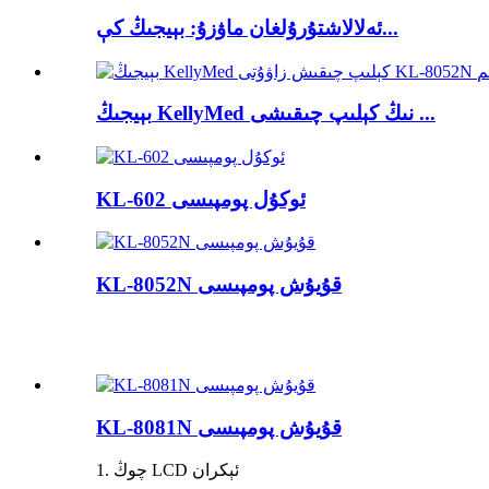
ئەلالاشتۇرۇلغان ماۋزۇ: بېيجىڭ كې...
بېيجىڭ KellyMed نىڭ كېلىپ چىقىشى ...
KL-602 ئوكۇل پومپىسى
KL-8052N قۇيۇش پومپىسى
KL-8081N قۇيۇش پومپىسى
1. چوڭ LCD ئېكران