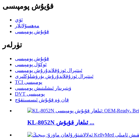
قۇيۇش پومپىسى
ئۆي
مەھسۇلاتلار
قۇيۇش پومپىسى
تۈرلەر
قۇيۇش پومپىسى
ئوكۇل پومپىسى
ئېنتېرال ئوزۇقلاندۇرۇش پومپىسى
ئېنتېرال ئوزۇقلاندۇرۇش يۈرۈشلۈكلىرى
TCI پومپىسى
ۋېتېرىنار ئىشلىتىش پومپىسى
DVT پومپىسى
قان ۋە قۇيۇش ئىسسىتقۇچ
KL-8052N ئىلغار قۇيۇش ...