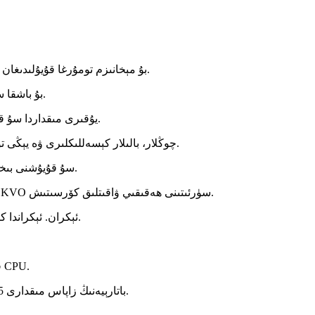
بۇ مېخانىزم تومۇرغا قۇيۇلىدىغان نەيچىنى قىزىتىپ، ئوكۇل قىلىشنىڭ توغرىلىقىنى ئاشۇرىدۇ.
بۇ باشقا سۇ قۇيۇش پومپىلىرىغا سېلىشتۇرغاندا ئۆزگىچە ئالاھىدىلىك.
2. يۇقىرى مىقداردا سۇ قۇيۇش توغرىلىقى ۋە مۇقىملىقى ئۈچۈن ئىلغار مېخانىك.
3. چوڭلار، بالىلار كېسەللىكلىرى ۋە يېڭى تۇغۇلغان بوۋاقلار كېسەللىكلىرى بۆلۈمىگە ماس كېلىدۇ.
4. سۇ قۇيۇشنى بىخەتەر قىلىش ئۈچۈن ئېقىشقا قارشى تۇرۇش ئىقتىدارى.
5. قوشۇلغان ئاۋاز / بولۇس سۈرئىتى / بولۇس مىقدارى / KVO سۈرئىتىنى ھەقىقىي ۋاقىتلىق كۆرسىتىش.
6، چوڭ LCD ئېكران. ئېكراندا كۆرۈنىدىغان 9 خىل ئاگاھلاندۇرۇش سىگنالى.
7. پومپىنى توخ
8. قۇيۇش جەريانىنى تېخىمۇ بىخەتەر قىلىش ئۈچۈن قوش CPU.
9. باتارېيەنىڭ زاپاس مىقدارى 5 سائەتكىچە، باتارېيە ھالىتىنى كۆرسىتىش ئىقتىدارى بار.