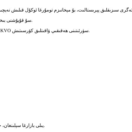
4. سۇ قۇيۇشنى بىخەتەر قىلىش ئۈچۈن ئېقىشقا قارشى تۇرۇش ئىقتىدارى.
5. قوشۇلغان ئاۋاز / بولۇس سۈرئىتى / بولۇس مىقدارى / KVO سۈرئىتىنى ھەقىقىي ۋاقىتلىق كۆرسىتىش.
7. پومپىنى توخ
1. 1994-يىلى بازارغا سېلىنغان، جۇڭگودا ئىشلەنگەن تۇنجى سۇ قۇيۇش پومپىسى.