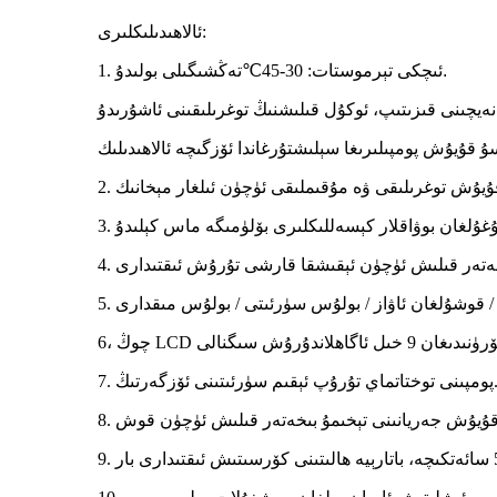
ئالاھىدىلىكلىرى:
تەڭشىگىلى بولىدۇ.
1. ئىچكى تېرموستات: 30-45
℃
تاتماي تۇرۇپ ئېقىم سۈرئىتىنى ئۆزگەرتىڭ.