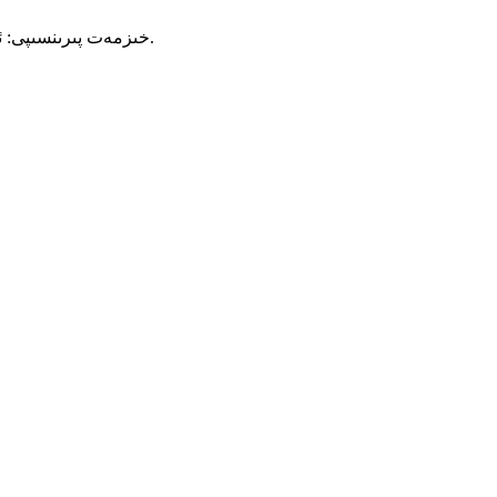
3. خىزمەت پىرىنسىپى: ئەگرى سىزىقلىق پېرىستالىت، بۇ مېخانىزم تومۇرغا ئوكۇل قىلىش نەيچىسىنى قىزىتىپ، ئوكۇل قىلىشنىڭ توغرىلىقىنى ئاشۇرىدۇ.