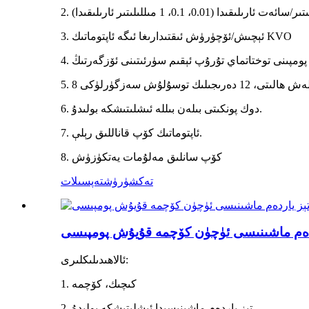
3. ئېچىش/ئۆچۈرۈش ئىقتىدارىغا ئىگە ئاپتوماتىك KVO
4. پومپىنى توختاتماي تۇرۇپ ئېقىم سۈرئىتىنى ئۆزگەرتىڭ
6. دوك پونكىتى بىلەن بىللە ئىشلىتىشكە بولىدۇ.
7. ئاپتوماتىك كۆپ قاناللىق رېلې.
8. كۆپ سانلىق مەلۇمات يەتكۈزۈش
تەكشۈرۈش
تەپسىلات
ئالاھىدىلىكلىرى:
1. كىچىك، كۆچمە
2. تېز ياردەم ماشىنىسىدا ئىشلىتىشكە بولىدۇ