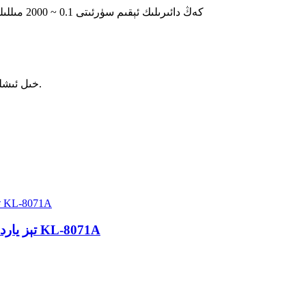
2. كەڭ دائىرىلىك ئېقىم سۈرئىتى 0.1 ~ 2000 مىللىلىتىر/سائەت ئارىلىقىدا (0.01، 0.1، 1 مىللىلىتىر ئارىلىقىدا)
5. 8 خىل ئىشلەش ھالىتى، 12 دەرىجىلىك توسۇلۇش سەزگۈرلۈكى.
تېز ياردەم ماشىنىسى ئۈچۈن كۆچمە قۇيۇش پومپىسى KL-8071A